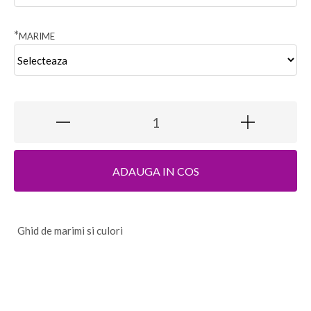
*
MARIME
ADAUGA IN COS
G
hid de marimi si culori