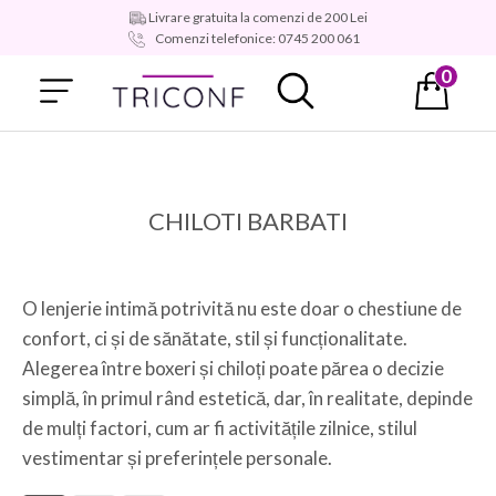
Livrare gratuita la comenzi de 200 Lei
Comenzi telefonice: 0745 200 061
0
1
2
3
4
5
6
7
8
9
10
11
1
CHILOTI BARBATI
O lenjerie intimă potrivită nu este doar o chestiune de
confort, ci și de sănătate, stil și funcționalitate.
Alegerea între boxeri și chiloți poate părea o decizie
simplă, în primul rând estetică, dar, în realitate, depinde
de mulți factori, cum ar fi activitățile zilnice, stilul
vestimentar și preferințele personale.